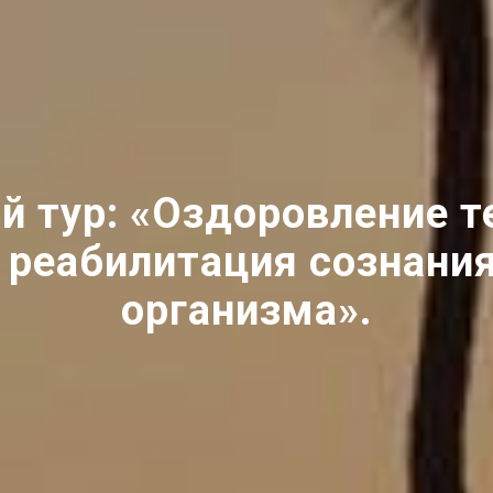
 тур: «Оздоровление т
 реабилитация сознани
организма».