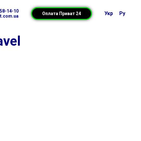
158-14-10
Укр
Ру
Оплата Приват 24
t.com.ua
avel