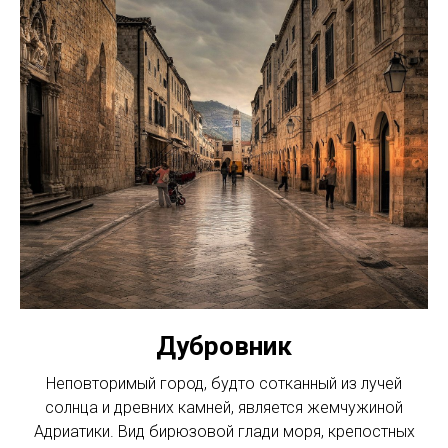
Дубровник
Неповторимый город, будто сотканный из лучей
солнца и древних камней, является жемчужиной
Адриатики. Вид бирюзовой глади моря, крепостных