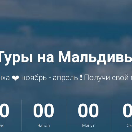
Туры на Мальдив
ха ❤️ ноябрь - апрель ❗ Получи сво
0
00
00
ей
Часов
Минут
Се