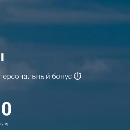
ы
й персональный бонус ⏱
00
кунд